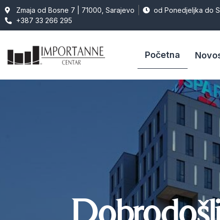
Zmaja od Bosne 7 | 71000, Sarajevo
od Ponedjeljka do 
+387 33 266 295
Početna
Novos
Dobrodošl
Dobrodošl
Dobrodošl
Dobrodošl
Dobrodošl
Dobrodošl