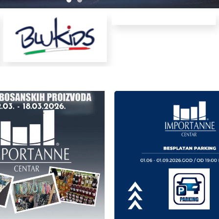
Dobro nam došli
morati platit parking do
ukoliko dođete u 18:00
Budući da je 1h Besp
centru.
BESPLATAN PARKING 
19:00 do 22:00 h oček
01.09.2026.god u per
u periodu od 01.0
Poštovani posjetio