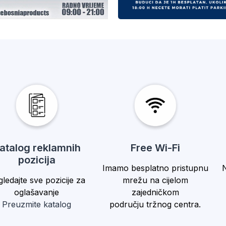
Besplatan Park
atalog reklamnih
Free Wi-Fi
pozicija
N
Imamo besplatno pristupnu
ledajte sve pozicije za
mrežu na cijelom
oglašavanje
zajedničkom
Preuzmite katalog
području tržnog centra.