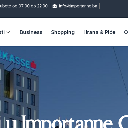
Subote od 07:00 do 22:00
info@importanne.ba
ti
Business
Shopping
Hrana & Piće
O
i u Importanne 
i u Importanne 
i u Importanne 
i u Importanne 
i u Importanne 
i u Importanne 