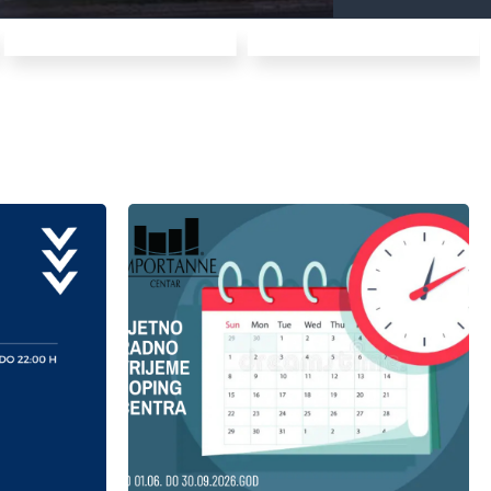
!
 22:00 h.
Uživajte u kupovini!
 h nećete
30.09.2026.god
latan,
22:00 h u periodu od 01.06. do
šoping centra od 09:00 do
u našem
ljetno radno vrijeme Importanne
uje vas
obavještavamo vas da je novo
iodu od
Poštovani posjetioci,
6 do
Importanne šoping centra
ci,
Ljetno radno vrijeme