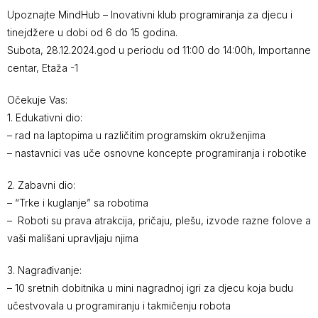
Upoznajte MindHub – Inovativni klub programiranja za djecu i
tinejdžere u dobi od 6 do 15 godina.
Subota, 28.12.2024.god u periodu od 11:00 do 14:00h, Importanne
centar, Etaža -1
Očekuje Vas:
1. Edukativni dio:
– rad na laptopima u različitim programskim okruženjima
– nastavnici vas uče osnovne koncepte programiranja i robotike
2. Zabavni dio:
– “Trke i kuglanje” sa robotima
– Roboti su prava atrakcija, pričaju, plešu, izvode razne folove a
vaši mališani upravljaju njima
3. Nagrađivanje:
– 10 sretnih dobitnika u mini nagradnoj igri za djecu koja budu
učestvovala u programiranju i takmičenju robota