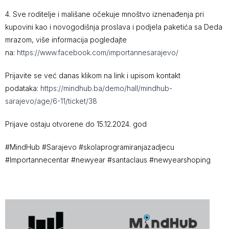
4. Sve roditelje i mališane očekuje mnoštvo iznenađenja pri
kupovini kao i novogodišnja proslava i podjela paketića sa Deda
mrazom, više informacija pogledajte
na:
https://www.facebook.com/
importannesarajevo/
Prijavite se već danas klikom na link i upisom kontakt
podataka:
https://mindhub.ba/demo/hall/
mindhub-
sarajevo/age/6-11/
ticket/38
Prijave ostaju otvorene do 15.12.2024. god
#MindHub #Sarajevo #skolaprogramiranjazadjecu
#Importannecentar #newyear #santaclaus #newyearshoping