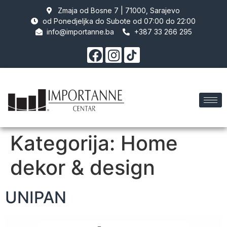
Zmaja od Bosne 7 | 71000, Sarajevo
od Ponedjeljka do Subote od 07:00 do 22:00
info@importanne.ba
+387 33 266 295
Kategorija:
Home
dekor & design
UNIPAN