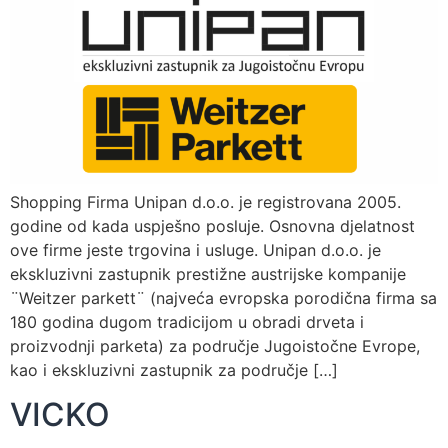
Shopping Firma Unipan d.o.o. je registrovana 2005.
godine od kada uspješno posluje. Osnovna djelatnost
ove firme jeste trgovina i usluge. Unipan d.o.o. je
ekskluzivni zastupnik prestižne austrijske kompanije
¨Weitzer parkett¨ (najveća evropska porodična firma sa
180 godina dugom tradicijom u obradi drveta i
proizvodnji parketa) za područje Jugoistočne Evrope,
kao i ekskluzivni zastupnik za područje […]
VICKO