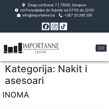
Zmaja od Bosne 7 | 71000, Sarajevo
od Ponedjeljka do Subote od 07:00 do 22:00
info@importanne.ba
+387 33 266 295
Kategorija:
Nakit i
asesoari
INOMA