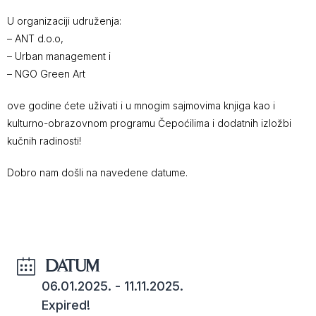
U organizaciji udruženja:
– ANT d.o.o,
– Urban management i
– NGO Green Art
ove godine ćete uživati i u mnogim sajmovima knjiga kao i
kulturno-obrazovnom programu Čepoćilima i dodatnih izložbi
kučnih radinosti!
Dobro nam došli na navedene datume.
DATUM
06.01.2025.
- 11.11.2025.
Expired!