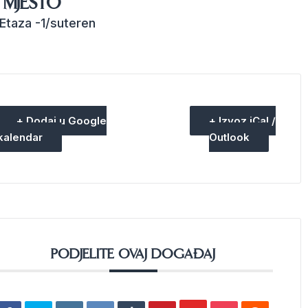
MJESTO
Etaza -1/suteren
+ Dodaj u Google
+ Izvoz iCal /
kalendar
Outlook
PODJELITE OVAJ DOGAĐAJ