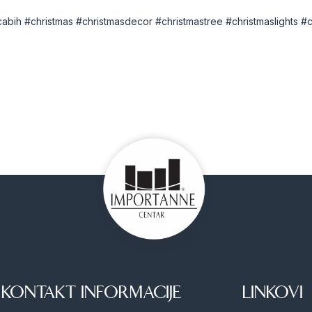
cabih
#christmas
#christmasdecor
#christmastree
#christmaslights
#c
KONTAKT INFORMACIJE
LINKOVI