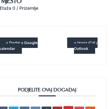
MJESTO
Etaža 0 / Prizemlje
+ Dodaj u Google
+ Izvoz iCal /
kalendar
Outlook
PODJELITE OVAJ DOGAĐAJ