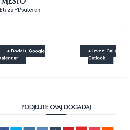
MJESTO
Etaza -1/suteren
+ Dodaj u Google
+ Izvoz iCal /
kalendar
Outlook
PODJELITE OVAJ DOGAĐAJ