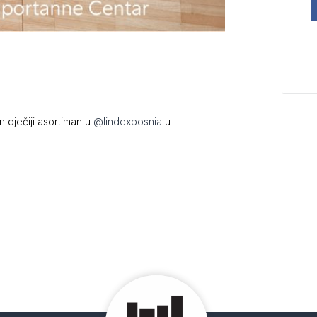
 dječiji asortiman u
@lindexbosnia
u