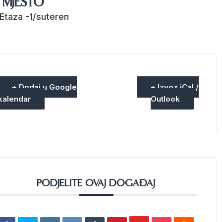
MJESTO
Etaza -1/suteren
+ Dodaj u Google
+ Izvoz iCal /
kalendar
Outlook
PODJELITE OVAJ DOGAĐAJ