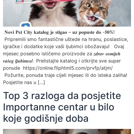
𝐍𝐨𝐯𝐢 𝐏𝐞𝐭 𝐂𝐢𝐭𝐲 𝐤𝐚𝐭𝐚𝐥𝐨𝐠 𝐣𝐞 𝐬𝐭𝐢𝐠𝐚𝐨 – 𝐮𝐳 𝐩𝐨𝐩𝐮𝐬𝐭𝐞 𝐝𝐨 -𝟓𝟎%!
Pripremili smo fantastične uštede na hranu, poslastice,
igračke i dodatke koje vaši ljubimci obožavaju! Ovaj
mjesec posebno ističemo proizvode za 𝒛𝒅𝒓𝒂𝒗 𝒐𝒔𝒎𝒊𝒋𝒆𝒉
𝒗𝒂𝒔̌𝒆𝒈 𝒍𝒋𝒖𝒃𝒊𝒎𝒄𝒂! Prelistajte katalog i otkrijte sve super
ponude https://online.fliphtml5.com/prvfp/atjm/
Požurite, ponuda traje cijeli mjesec ili do isteka zaliha!
Posjetite nas u […]
Top 3 razloga da posjetite
Importanne centar u bilo
koje godišnje doba