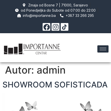
Zmaja od Bosne 7 | 71000, Sarajevo
od Ponedjeljka do Subote od 07:00 do 22:00
info@importanne.ba
+387 33 266 295
Autor:
admin
SHOWROOM SOFISTICADA