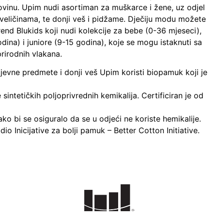
vinu. Upim nudi asortiman za muškarce i žene, uz odjel
veličinama, te donji veš i pidžame. Dječiju modu možete
end Blukids koji nudi kolekcije za bebe (0-36 mjeseci),
dina) i juniore (9-15 godina), koje se mogu istaknuti sa
rirodnih vlakana.
evne predmete i donji veš Upim koristi biopamuk koji je
sintetičkih poljoprivrednih kemikalija. Certificiran je od
o bi se osiguralo da se u odjeći ne koriste hemikalije.
dio Inicijative za bolji pamuk – Better Cotton Initiative.