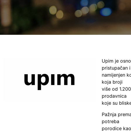
Upim je osno
pristupačan i
namijenjen k
koja broji
više od 1.20
prodavnica
koje su blisk
Pažnja prema
potreba
porodice kao 